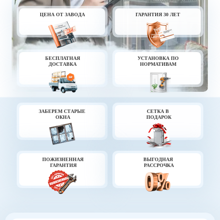
ЦЕНА ОТ
ЗАВОДА
ГАРАНТИЯ
30 ЛЕТ
БЕСПЛАТНАЯ
УСТАНОВКА ПО
ДОСТАВКА
НОРМАТИВАМ
ЗАБЕРЕМ СТАРЫЕ
СЕТКА В
ОКНА
ПОДАРОК
ПОЖИЗНЕННА
Я
ВЫГОДНАЯ
ГАРАНТИЯ
РАССРОЧКА