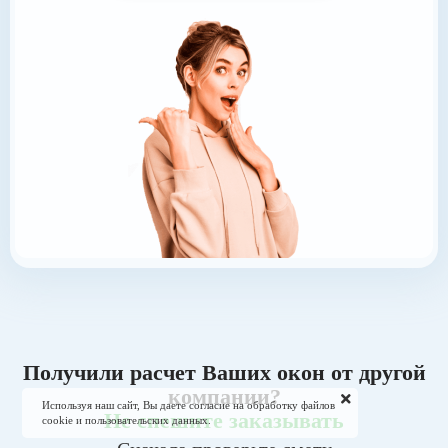
Получили расчет Ваших окон от другой
компании?
Используя наш сайт, Вы даете согласие на обработку файлов
Не спешите заказывать
cookie и пользовательских данных.