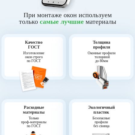
При монтаже окон используем
только
самые лучшие
материалы
Качество
Толщина
ГОСТ
профиля
Изготовление
Оконные профили
окон строго
толщиной
по ГОСТ
до 80мм
Расходные
Экологичный
материалы
пластик
Только
Безопасные
проф-материалы
профили
по ГОСТ
без свинца