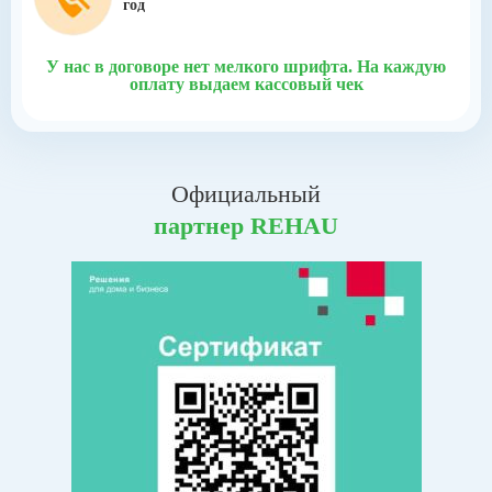
год
У нас в договоре нет мелкого шрифта.
На каждую
оплату выдаем кассовый чек
Официальный
партнер REHAU