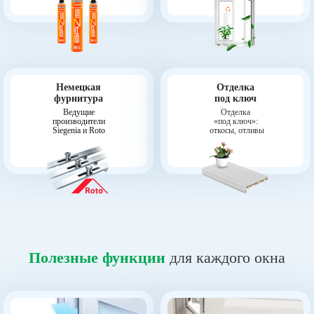
Немецкая
Отделка
фурнитура
под ключ
Ведущие
Отделка
производители
«под ключ»:
Siegenia и Roto
откосы, отливы
Полезные функции
для каждого окна